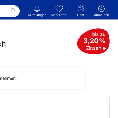
Mitteilungen
Merkzettel
Chat
Anmelden
bis zu
3,20%
ch
Zinsen
d
rnehmen.