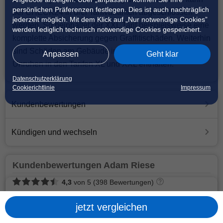
persönlichen Präferenzen festlegen. Dies ist auch nachträglich
bei CHECK24 in drei Tarifvarianten abgeschlossen
jederzeit möglich. Mit dem Klick auf „Nur notwendige Cookies”
werden. So beinhaltet der XXL Tarif beispielsweise eine
werden lediglich technisch notwendige Cookies gespeichert.
komplette Absicherung gegen Graffitischäden. Weiterhin
sind Schäden am Gebäude infolge von inneren
Anpassen
Geht klar
Unruhen in den Tarifen XL und XXL enthalten.
Datenschutzerklärung
Cookierichtlinie
Impressum
Kundenbewertungen
Kündigen und wechseln
Kundenbewertungen
Adam Riese
4,3
von
5
(
398
Bewertungen
)
5 Sterne
188
jetzt vergleichen
4 Sterne
166