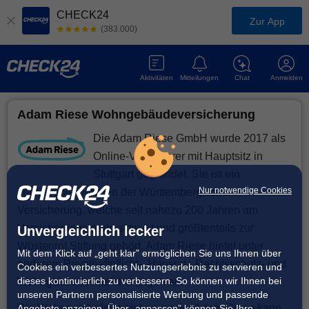
CHECK24
Zur App
(383.000)
Aktivitäten
Mitteilungen
Chat
Anmelden
Adam Riese Wohngebäudeversicherung
Die Adam Riese GmbH wurde 2017 als
Online-Versicherer mit Hauptsitz in
Stuttgart gegründet. Sie ist ein
Nur notwendige Cookies
Tochterunternehmen der Württembergischen
Versicherung, welche seit nahezu 200 Jahren am
Versicherungsmarkt aktiv ist und größtenteils zur
Unvergleichlich lecker
Wüstenrot Stiftung gehört. Adam Riese bietet unter
Mit dem Klick auf „geht klar” ermöglichen Sie uns Ihnen über
anderem Privathaftpflicht-, Hausrat-, Rechtsschutz- und
Cookies ein verbessertes Nutzungserlebnis zu servieren und
dieses kontinuierlich zu verbessern. So können wir Ihnen bei
Wohngebäudeversicherungen an.
unseren Partnern personalisierte Werbung und passende
Die Wohngebäudeversicherung der Adam Riese kann
Angebote anzeigen. Über „anpassen” können Sie Ihre