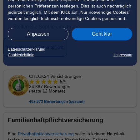
persönlichen Präferenzen festlegen. Dies ist auch nachträglich
jederzeit möglich. Mit dem Klick auf „Nur notwendige Cookies”
Wonach suchen Sie?
werden lediglich technisch notwendige Cookies gespeichert.
Anpassen
Geht klar
Erste eigene Privathaftpflicht
Datenschutzerklärung
Cookierichtlinie
Impressum
CHECK24 Versicherungen
5
/
5
34.387 Bewertungen
(letzte 12 Monate)
462.573 Bewertungen (gesamt)
Familienhaftpflichtversicherung
Eine
Privathaftpflichtversicherung
sollte in keinem Haushalt