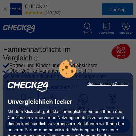
CHECK24
Zur App
(660.152)
Suche
Aktivitäten
Anmelden
Familienhaftpflicht im
Bis zu
92%
sparen
Vergleich
Partner und Kinder umfassend absichern
Über 260 Tarifvarianten im Vergleich
Jetzt unverbindlich und kostenlos vergleichen
Nur notwendige Cookies
Wen möchten Sie versichern?
Unvergleichlich lecker
Mich
Mich &
Mich &
Mich &
Mit dem Klick auf „geht klar” ermöglichen Sie uns Ihnen über
selbst
Familie
Partner
Kind(er)
Cookies ein verbessertes Nutzungserlebnis zu servieren und
dieses kontinuierlich zu verbessern. So können wir Ihnen bei
jetzt vergleichen
unseren Partnern personalisierte Werbung und passende
Angebote anzeigen. Über „anpassen” können Sie Ihre