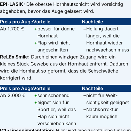
EPI-LASIK:
Die oberste Hornhautschicht wird vorsichtig
abgehoben, bevor das Auge gelasert wird.
Preis pro Auge
Vorteile
Nachteile
Ab 1.700 €
+
besser für dünne
−
Heilung dauert
Hornhaut
länger, weil die
+
Flap wird nicht
Hornhaut wieder
angeschnit­ten
nach­wachsen muss
ReLEx Smile:
Durch einen winzigen Zugang wird ein
kleines Stück Gewebe aus der Hornhaut entfernt. Dadurch
wird die Hornhaut so geformt, dass die Sehschwäche
korrigiert wird.
Preis pro Auge
Vorteile
Nachteile
Ab 2.000 €
+
sehr schonend
−
nicht für Weit­
+
eignet sich für
sichtigkeit geeignet
Sportler, weil das
−
Nachkor­rektur
Flap sich nicht
kaum möglich
verschieben kann
ICL-Linsenimplantation:
Hier wird eine zusätzliche Linse in