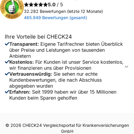
5.0
/ 5
32.282
Bewertungen (letzte 12 Monate)
465.949
Bewertungen (gesamt)
Ihre Vorteile bei CHECK24
Transparent
:
Eigene Tarifrechner bieten Überblick
über Preise und Leistungen von tausenden
Anbietern
Kostenlos
:
Für Kunden ist unser Service kostenlos,
1
.
Augenlasern als Alternative
wir finanzieren uns über Provisionen
2
.
Kosten der Laser-Methoden
Vertrauenswürdig
:
Sie sehen nur echte
Kundenbewertungen, die nach Abschluss
3
.
Leistungsumfang und Preisfaktoren
abgegeben wurden
4
.
Finanzierungs- und Erstattungsmöglichkeiten
Erfahren
:
Seit 1999 haben wir über 15 Millionen
Kunden beim Sparen geholfen
5
.
Risiken und Komplikationen
6
.
Häufige Fragen
©
2026
CHECK24 Vergleichsportal für Krankenversicherungen
GmbH