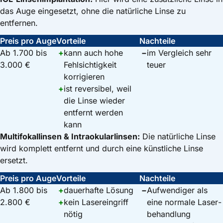
das Auge eingesetzt, ohne die natürliche Linse zu
entfernen.
Preis pro Auge
Vorteile
Nachteile
Ab 1.700 bis
+
kann auch hohe
−
im Vergleich sehr
3.000 €
Fehlsichtig­keit
teuer
korrigieren
+
ist reversibel, weil
die Linse wieder
entfernt werden
kann
Multifokallinsen & Intraokularlinsen:
Die natürliche Linse
wird komplett entfernt und durch eine künstliche Linse
ersetzt.
Preis pro Auge
Vorteile
Nachteile
Ab 1.800 bis
+
dauerhafte Lösung
−
Aufwendiger als
2.800 €
+
kein Laser­eingriff
eine normale Laser­
nötig
behandlung