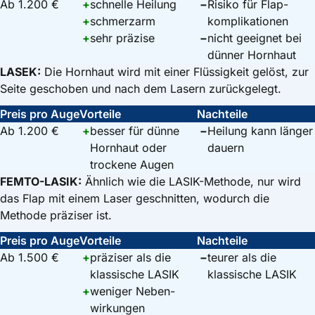
Ab 1.200 €
+
schnelle Heilung
−
Risiko für Flap­
+
schmerzarm
komplikationen
+
sehr präzise
−
nicht geeignet bei
dünner Hornhaut
LASEK:
Die Hornhaut wird mit einer Flüssigkeit gelöst, zur
Seite geschoben und nach dem Lasern zurückgelegt.
Preis pro Auge
Vorteile
Nachteile
Ab 1.200 €
+
besser für dünne
−
Heilung kann länger
Hornhaut oder
dauern
trockene Augen
FEMTO-LASIK:
Ähnlich wie die LASIK-Methode, nur wird
das Flap mit einem Laser geschnitten, wodurch die
Methode präziser ist.
Preis pro Auge
Vorteile
Nachteile
Ab 1.500 €
+
präziser als die
−
teurer als die
klassische LASIK
klassische LASIK
+
weniger Neben­
wirkungen