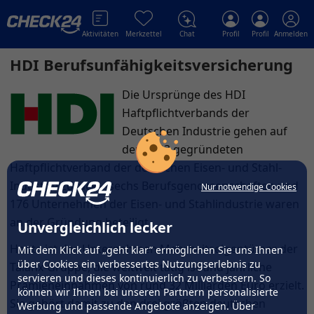
Aktivitäten
Merkzettel
Chat
Profil
Profil
Anmelden
HDI Berufsunfähigkeitsversicherung
Die Ursprünge des HDI
Haftpflichtverbands der
Deutschen Industrie gehen auf
den 1903 gegründeten
Haftpflichtverband der deutschen Eisen- und Stahl-
Industrie zurück – sechs Berufsgenossenschaften und
Nur notwendige Cookies
176 Unternehmen der Eisen- und Stahlindustrie waren
an der Gründung beteiligt.
Unvergleichlich lecker
Heute ist das Unternehmen Mehrheitseigentümer der
Mit dem Klick auf „geht klar” ermöglichen Sie uns Ihnen
über Cookies ein verbessertes Nutzungserlebnis zu
Talanx-Gruppe, die weltweit tätig ist und jährliche
servieren und dieses kontinuierlich zu verbessern. So
Prämieneinnahmen von rund 32 Milliarden Euro erzielt.
können wir Ihnen bei unseren Partnern personalisierte
Sie gehört damit zu den drei größten deutschen
Werbung und passende Angebote anzeigen. Über