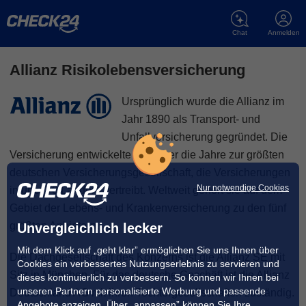
Chat
Anmelden
Allianz Risikolebensversicherung
Ursprünglich wurde die Allianz im
Jahr 1890 als Transport- und
Unfallversicherung gegründet. Die
Versicherung entwickelte sich über die Jahre zur größten
deutschen Versicherungsgesellschaft, die Versicherungen
Nur notwendige Cookies
in über 70 Ländern vertreibt. Weltweit gehört sie auf dem
Gebiet der Lebens- und Krankenversicherung zu den fünf
größten Anbietern.
Unvergleichlich lecker
Mit dem Klick auf „geht klar” ermöglichen Sie uns Ihnen über
Die Dachgesellschaft des Konzerns ist die Allianz SE mit
Cookies ein verbessertes Nutzungserlebnis zu servieren und
Sitz in München. Für das deutsche Geschäft ist die Allianz
dieses kontinuierlich zu verbessern. So können wir Ihnen bei
unseren Partnern personalisierte Werbung und passende
Deutschland AG mit ihren Tochtergesellschaften zuständig.
Angebote anzeigen. Über „anpassen” können Sie Ihre