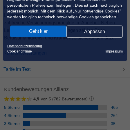
persönlichen Präferenzen festlegen. Dies ist auch nachträglich
Risikolebensversicherungen bietet hierzulande die Allianz
jederzeit möglich. Mit dem Klick auf „Nur notwendige Cookies”
Lebensversicherungs-AG an. Der gesamte Konzern hat
werden lediglich technisch notwendige Cookies gespeichert.
zahlreiche Versicherungsprodukte im Angebot. Neben
Lebens- und Rentenversicherungen zählen Sach-,
Geht klar
Anpassen
Berufsunfähigkeits- und Krankenversicherungen dazu.
Datenschutzerklärung
Cookierichtlinie
Impressum
Kundenbewertungen
Tarife im Test
Kundenbewertungen
Allianz
4,5
von 5 (782 Bewertungen)
5 Sterne
465
4 Sterne
264
3 Sterne
35