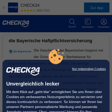
CHECK24
Zur App
(660.152)
Suche
Aktivitäten
Anmelden
die Bayerische Haftpflichtversicherung
Die Geschichte der Bayerischen beginnt mit
der Gründung einer Sterbekasse für
bayerische Staatsdiener im Jahr 1858. Die heutige
Nur notwendige Cookies
Versicherungsgruppe ist in München ansässig und agiert
seit 2012 unter dem Namen die Bayerische. Im Portfolio
des Unternehmens befinden sich verschiedene Finanz- und
Unvergleichlich lecker
Versicherungsprodukte, unter anderem Lebens-, Unfall-
Mit dem Klick auf „geht klar” ermöglichen Sie uns Ihnen über
und Haftpflichtversicherungen.
Cookies ein verbessertes Nutzungserlebnis zu servieren und
dieses kontinuierlich zu verbessern. So können wir Ihnen bei
Bei CHECK24 kann die private Haftpflichtversicherung der
unseren Partnern personalisierte Werbung und passende
Bayerischen in diversen Tarifvarianten abgeschlossen
Angebote anzeigen. Über „anpassen” können Sie Ihre