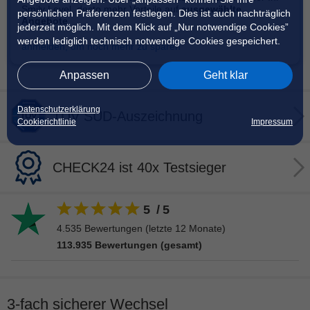
Smily Level, desto mehr Vorteile auf
ausgewählte
persönlichen Präferenzen festlegen. Dies ist auch nachträglich
Angebote
.
jederzeit möglich. Mit dem Klick auf „Nur notwendige Cookies”
werden lediglich technisch notwendige Cookies gespeichert.
anmelden, um noch mehr zu sparen
Anpassen
Geht klar
Datenschutzerklärung
TÜV SÜD-Auszeichnung
Cookierichtlinie
Impressum
CHECK24 ist 40x Testsieger
5
/
5
4.535
Bewertungen (letzte 12 Monate)
113.935
Bewertungen (gesamt)
3-fach sicherer Wechsel