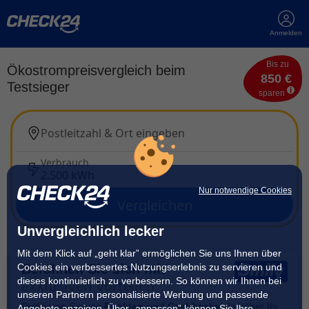
Anmelden
Bis zu
Ökostrompreisvergleich beim
850 €
Testsieger
sparen
Postleitzahl & Ort eingeben
Verbrauch
2.500 kWh
Nur notwendige Cookies
Vergleichen
Unvergleichlich lecker
Mit dem Klick auf „geht klar” ermöglichen Sie uns Ihnen über
Cookies ein verbessertes Nutzungserlebnis zu servieren und
Belohnen Sie sich mit
dieses kontinuierlich zu verbessern. So können wir Ihnen bei
exklusiven Vorteilen
unseren Partnern personalisierte Werbung und passende
Profitieren Sie von
Punkten und Cashbacks
! Je höher Ihr
Angebote anzeigen. Über „anpassen” können Sie Ihre