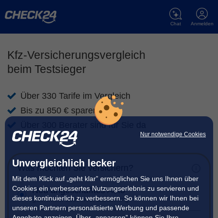
Chat
Anmelden
Kfz-Versicherungsvergleich
beim Testsieger
Über 330 Tarife im Vergleich
Bis zu 850 € sparen
Über 300 Berater sind für Sie da
Nur notwendige Cookies
Unvergleichlich lecker
Was möchten Sie versichern?
Mit dem Klick auf „geht klar” ermöglichen Sie uns Ihnen über
Cookies ein verbessertes Nutzungserlebnis zu servieren und
Neu angeschafftes Auto
dieses kontinuierlich zu verbessern. So können wir Ihnen bei
gebraucht oder neu, Zulassung
unseren Partnern personalisierte Werbung und passende
Angebote anzeigen. Über „anpassen” können Sie Ihre