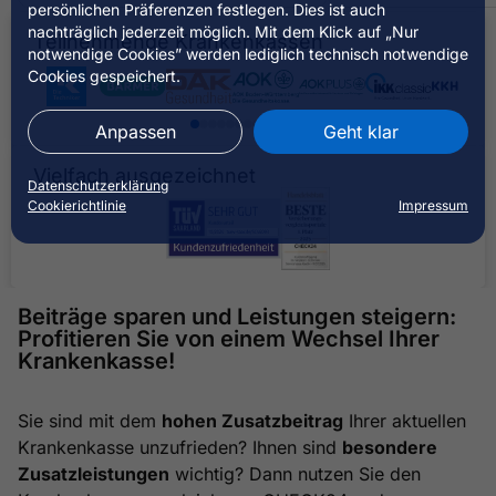
persönlichen Präferenzen festlegen. Dies ist auch
nachträglich jederzeit möglich. Mit dem Klick auf „Nur
Teilnehmende Krankenkassen
notwendige Cookies” werden lediglich technisch notwendige
Cookies gespeichert.
Anpassen
Geht klar
Vielfach ausgezeichnet
Datenschutzerklärung
Cookierichtlinie
Impressum
Beiträge sparen und Leistungen steigern:
Profitieren Sie von einem Wechsel Ihrer
Krankenkasse!
Sie sind mit dem
hohen Zusatzbeitrag
Ihrer aktuellen
Krankenkasse unzufrieden? Ihnen sind
besondere
Zusatzleistungen
wichtig? Dann nutzen Sie den