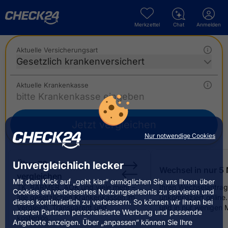
Merkzettel
Chat
Anmelden
Aktuelle Versicherungsart
Gesetzlich krankenversichert
Aktuelle Krankenkasse
Jetzt vergleichen
Nur notwendige Cookies
Über 70 Kassen
Unvergleichlich lecker
Wechsel in nur 5
vergleichen
Mit dem Klick auf „geht klar” ermöglichen Sie uns Ihnen über
TK, BARMER, AOK und viele mehr –
Ihren Wechselantrag 
Cookies ein verbessertes Nutzungserlebnis zu servieren und
alle gesetzlichen Krankenkassen im
unkompliziert online.
dieses kontinuierlich zu verbessern. So können wir Ihnen bei
Vergleich. Transparent und
und in nur wenigen 
unseren Partnern personalisierte Werbung und passende
kostenlos.
Angebote anzeigen. Über „anpassen” können Sie Ihre