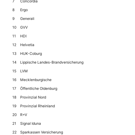
7
Concordia
8
Ergo
9
Generali
10
GVV
11
HDI
12
Helvetia
13
HUK-Coburg
14
Lippische Landes-Brand­versicherung
15
LVM
16
Mecklenburgische
17
Öffentliche Oldenburg
18
Provinzial Nord
19
Provinzial Rheinland
20
R+V
21
Signal Iduna
22
Sparkassen Versicherung