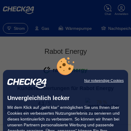
Chat
Anmelden
Strom
Gas
Wärmepumpe
Nachtspeich
Rabot Energy
Nur notwendige Cookies
Kundenbewertungen für Rabot Energy
Unvergleichlich lecker
78 %
4.1
/
5
Mit dem Klick auf „geht klar” ermöglichen Sie uns Ihnen über
3.588 Bewertungen
Weiterempfehlung
Cookies ein verbessertes Nutzungserlebnis zu servieren und
dieses kontinuierlich zu verbessern. So können wir Ihnen bei
unseren Partnern personalisierte Werbung und passende
78 % der Kunden
haben angegeben, dass sie ihren
Angebote anzeigen. Über „anpassen” können Sie Ihre