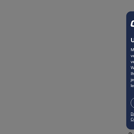
U
M
v
v
W
I
j
l
D
Co