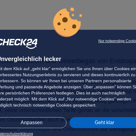
Nur notwendige Cooki
nvergleichlich lecker
Gewerbestrom und Gewerbegas von Enstroga
it dem Klick auf „geht klar” ermöglichen Sie uns Ihnen über Cookies ei
erbessertes Nutzungserlebnis zu servieren und dieses kontinuierlich zu
erbessern. So können wir Ihnen bei unseren Partnern personalisierte
tschaftliche, ökologische und soziale Nachhaltigkeit in 
erbung und passende Angebote anzeigen. Über „anpassen” können S
zu den eigenen Kunden. Nicht zuletzt aus diesem Grund 
hre persönlichen Präferenzen festlegen. Dies ist auch nachträglich
ederzeit möglich. Mit dem Klick auf „Nur notwendige Cookies” werden
er umweltfreundlichen Strom zu gleichzeitig günstigen K
ediglich technisch notwendige Cookies gespeichert.
t, seine unterschiedlichen Tarife genau an die verschi
en Ökostromtarifen auch jeweils eine möglichst umfangre
Anpassen
Geht klar
eanbieter
Gewerbegas
und
Gewerbestrom
zur Verfügung.
atenschutzerklärung