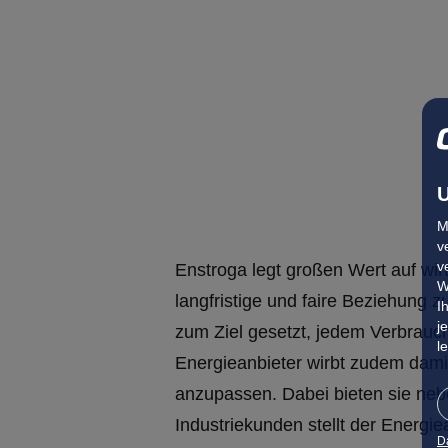
U
M
v
v
Enstroga legt großen Wert auf wir
W
langfristige und faire Beziehung 
I
j
zum Ziel gesetzt, jedem Verbrauch
l
Energieanbieter wirbt zudem dami
anzupassen. Dabei bieten sie neb
Industriekunden stellt der Energi
D