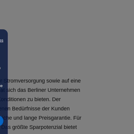
es
n
der Stromversorgung sowie auf eine
ie
hat sich das Berliner Unternehmen
onditionen zu bieten. Der
edenen Bedürfnisse der Kunden
iche und lange Preisgarantie. Für
 Das größte Sparpotenzial bietet