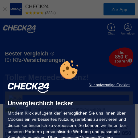
CHECK24
Zur App
(383k)
Chat
Anmelden
Bis
Bester Vergleich
850 €
für
Kfz-Versicherungen
sparen
Toller Mercedes-Benz!
Nur notwendige Cookies
Unvergleichlich lecker
Offizieller Partner von CHECK24 seit 2015
Mit dem Klick auf „geht klar” ermöglichen Sie uns Ihnen über
Cookies ein verbessertes Nutzungserlebnis zu servieren und
dieses kontinuierlich zu verbessern. So können wir Ihnen bei
Sichern Sie sich als
Kunde von AutoScout24
die
unseren Partnern personalisierte Werbung und passende
passende Versicherung und
sparen Sie bis zu 850
Angebote anzeigen. Über „anpassen” können Sie Ihre