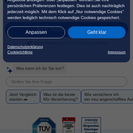
€!
persönlichen Präferenzen festlegen. Dies ist auch nachträglich
jederzeit möglich. Mit dem Klick auf „Nur notwendige Cookies”
werden lediglich technisch notwendige Cookies gespeichert.
jetzt Tarife vergleichen
Anpassen
Geht klar
Daten werden aus dem Inserat übernommen
Datenschutzerklärung
Cookierichtlinie
Impressum
Was kann ich für Sie tun?
Jetzt Vergleich
Was ist die beste
Wie versichere ich
starten 🚗
Kfz-Versicherung?
ein neu angeschafftes Au