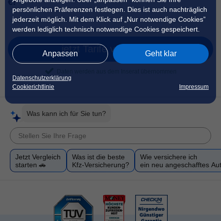
€!
persönlichen Präferenzen festlegen. Dies ist auch nachträglich
jederzeit möglich. Mit dem Klick auf „Nur notwendige Cookies”
werden lediglich technisch notwendige Cookies gespeichert.
jetzt Tarife vergleichen
Anpassen
Geht klar
Daten werden aus dem Inserat übernommen
Datenschutzerklärung
Cookierichtlinie
Impressum
Was kann ich für Sie tun?
Jetzt Vergleich
Was ist die beste
Wie versichere ich
starten 🚗
Kfz-Versicherung?
ein neu angeschafftes Au