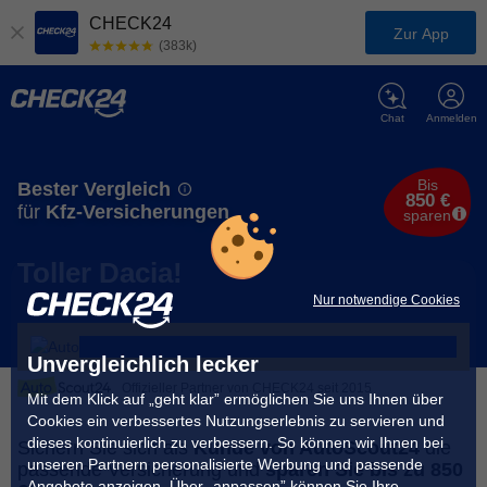
CHECK24
Zur App
(383k)
Chat
Anmelden
Bis
Bester Vergleich
850 €
für
Kfz-Versicherungen
sparen
Toller Dacia!
Nur notwendige Cookies
Unvergleichlich lecker
Offizieller Partner von CHECK24 seit 2015
Mit dem Klick auf „geht klar” ermöglichen Sie uns Ihnen über
Cookies ein verbessertes Nutzungserlebnis zu servieren und
dieses kontinuierlich zu verbessern. So können wir Ihnen bei
Sichern Sie sich als
Kunde von AutoScout24
die
unseren Partnern personalisierte Werbung und passende
passende Versicherung und
sparen Sie bis zu 850
Angebote anzeigen. Über „anpassen” können Sie Ihre