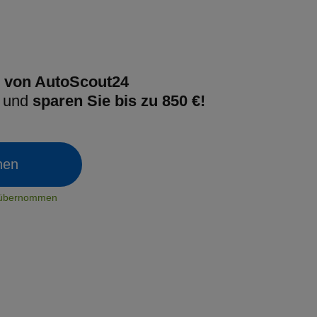
 von AutoScout24
g und
sparen Sie bis zu 850 €!
chen
t übernommen