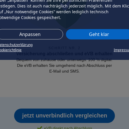
ber „anpassen” können Sie Ihre persönlichen Präferenzen
estlegen. Dies ist auch nachträglich jederzeit möglich. Mit dem Kli
uf „Nur notwendige Cookies” werden lediglich technisch
otwendige Cookies gespeichert.
Anpassen
Geht klar
atenschutzerklärung
SCHRITT NR. 2
okierichtlinie
Impress
Versicherung abschließen und eVB erhalten
Bequem von zuhause oder unterwegs. 100 % digital.
Die eVB erhalten Sie umgehend nach Abschluss per
E-Mail und SMS.
jetzt unverbindlich vergleichen
eVB direkt nach Abschluss