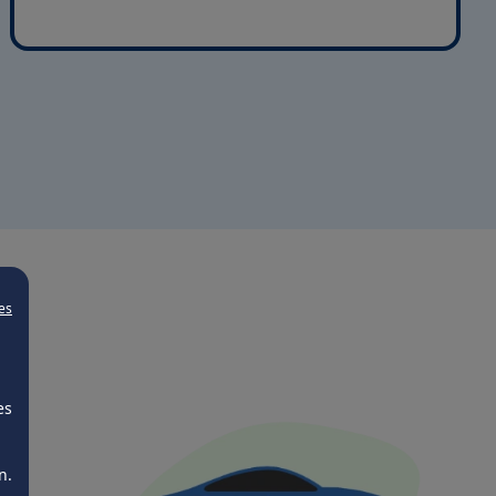
es
es
n.