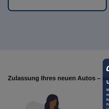
Zulassung Ihres neuen Autos – so
U
M
e
k
P