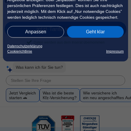
€!
persönlichen Präferenzen festlegen. Dies ist auch nachträglich
jederzeit möglich. Mit dem Klick auf „Nur notwendige Cookies”
werden lediglich technisch notwendige Cookies gespeichert.
jetzt Tarife vergleichen
Anpassen
Geht klar
Daten werden aus dem Inserat übernommen
Datenschutzerklärung
Cookierichtlinie
Impressum
Was kann ich für Sie tun?
Jetzt Vergleich
Was ist die beste
Wie versichere ich
starten 🚗
Kfz-Versicherung?
ein neu angeschafftes Au