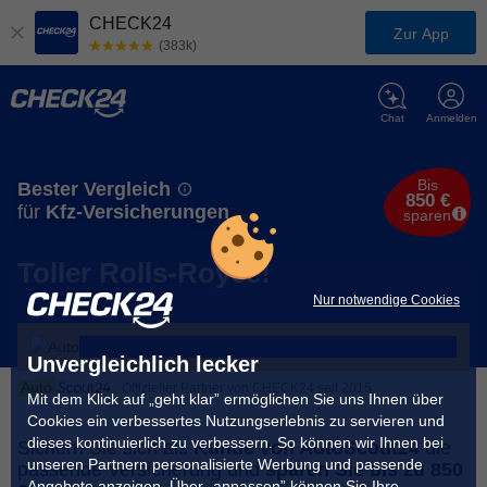
CHECK24
Zur App
(383k)
Chat
Anmelden
Bis
Bester Vergleich
850 €
für
Kfz-Versicherungen
sparen
Toller Rolls-Royce!
Nur notwendige Cookies
Unvergleichlich lecker
Offizieller Partner von CHECK24 seit 2015
Mit dem Klick auf „geht klar” ermöglichen Sie uns Ihnen über
Cookies ein verbessertes Nutzungserlebnis zu servieren und
dieses kontinuierlich zu verbessern. So können wir Ihnen bei
Sichern Sie sich als
Kunde von AutoScout24
die
unseren Partnern personalisierte Werbung und passende
passende Versicherung und
sparen Sie bis zu 850
Angebote anzeigen. Über „anpassen” können Sie Ihre