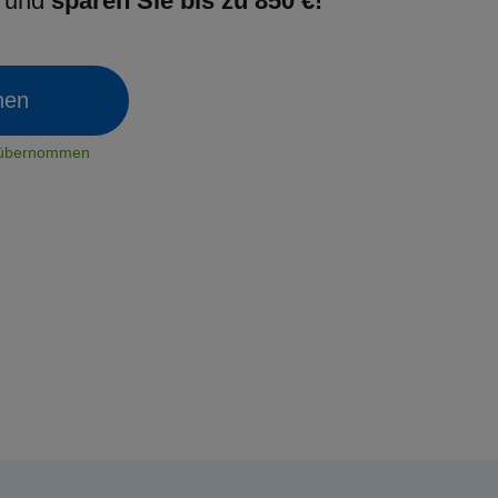
g und
sparen Sie bis zu 850 €!
chen
t übernommen