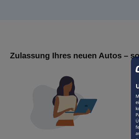
Zulassung Ihres neuen Autos – so
U
M
e
k
P
Ü
f
a