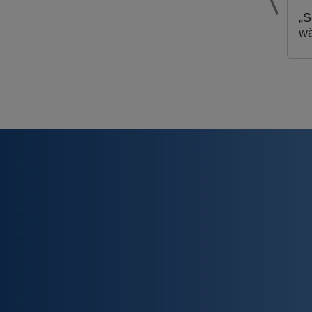
„S
wä