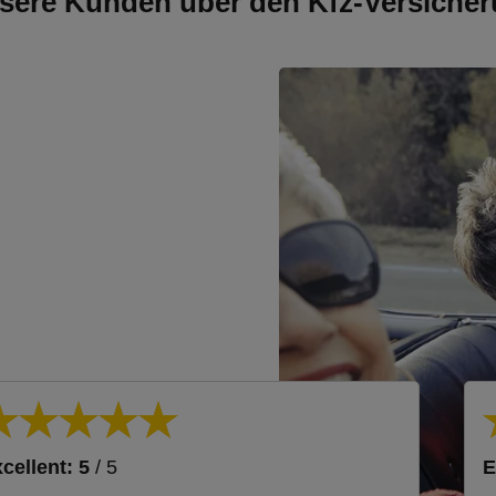
sere Kunden über den Kfz-Versicher
cellent: 5
/ 5
E