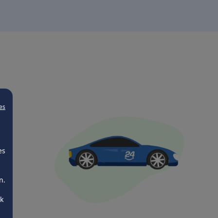
es
es
n.
ck