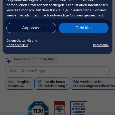
€!
persönlichen Präferenzen festlegen. Dies ist auch nachträglich
jederzeit möglich. Mit dem Klick auf „Nur notwendige Cookies”
werden lediglich technisch notwendige Cookies gespeichert.
jetzt Tarife vergleichen
Anpassen
Geht klar
Daten werden aus dem Inserat übernommen
Datenschutzerklärung
Cookierichtlinie
Impressum
Was kann ich für Sie tun?
Jetzt Vergleich
Was ist die beste
Wie versichere ich
starten 🚗
Kfz-Versicherung?
ein neu angeschafftes Au