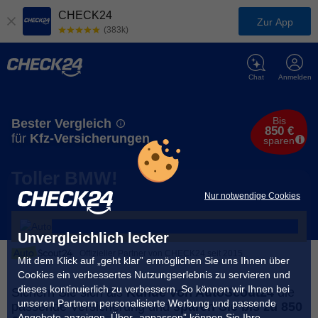
CHECK24
Zur App
(383k)
Chat
Anmelden
Bis
Bester Vergleich
850 €
für
Kfz-Versicherungen
sparen
Toller BMW!
Nur notwendige Cookies
Unvergleichlich lecker
Offizieller Partner von CHECK24 seit 2015
Mit dem Klick auf „geht klar” ermöglichen Sie uns Ihnen über
Cookies ein verbessertes Nutzungserlebnis zu servieren und
dieses kontinuierlich zu verbessern. So können wir Ihnen bei
Sichern Sie sich als
Kunde von AutoScout24
die
unseren Partnern personalisierte Werbung und passende
passende Versicherung und
sparen Sie bis zu 850
Angebote anzeigen. Über „anpassen” können Sie Ihre