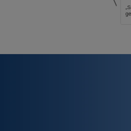
„S
ge