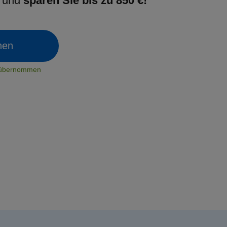
g und
sparen Sie bis zu 850 €!
chen
t übernommen