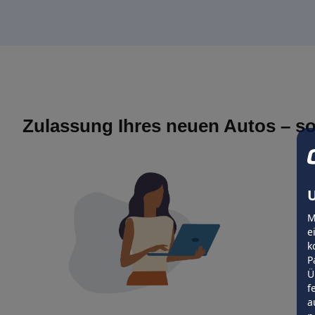
Zulassung Ihres neuen Autos – so
U
M
e
k
P
Ü
f
a