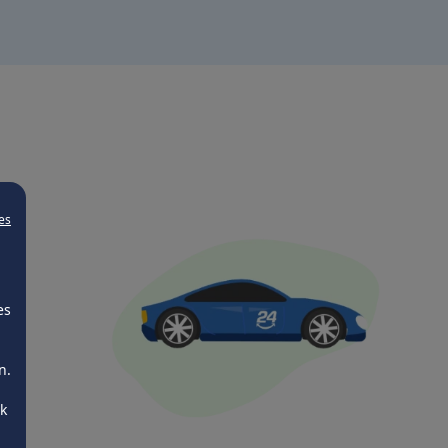
es
es
n.
ck