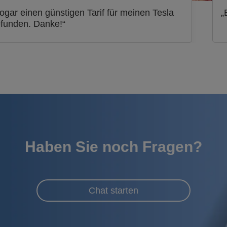
ogar einen günstigen Tarif für meinen Tesla
„
funden. Danke!“
Haben Sie noch Fragen?
Chat starten