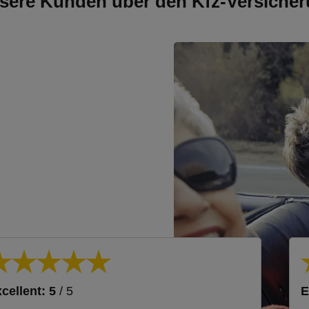
sere Kunden über den Kfz-Versicher
cellent: 5
/ 5
E