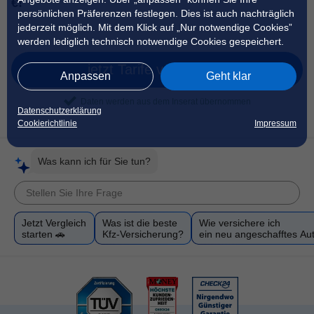
€!
persönlichen Präferenzen festlegen. Dies ist auch nachträglich
jederzeit möglich. Mit dem Klick auf „Nur notwendige Cookies”
werden lediglich technisch notwendige Cookies gespeichert.
jetzt Tarife vergleichen
Anpassen
Geht klar
Daten werden aus dem Inserat übernommen
Datenschutzerklärung
Cookierichtlinie
Impressum
Was kann ich für Sie tun?
Jetzt Vergleich
Was ist die beste
Wie versichere ich
starten 🚗
Kfz-Versicherung?
ein neu angeschafftes Au