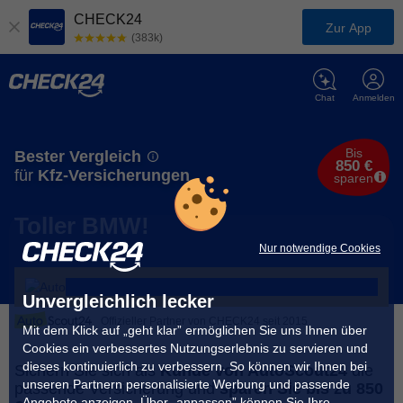
CHECK24
Zur App
(383k)
Chat
Anmelden
Bis
Bester Vergleich
850 €
für
Kfz-Versicherungen
sparen
Toller BMW!
Nur notwendige Cookies
Unvergleichlich lecker
Offizieller Partner von CHECK24 seit 2015
Mit dem Klick auf „geht klar” ermöglichen Sie uns Ihnen über
Cookies ein verbessertes Nutzungserlebnis zu servieren und
dieses kontinuierlich zu verbessern. So können wir Ihnen bei
Sichern Sie sich als
Kunde von AutoScout24
die
unseren Partnern personalisierte Werbung und passende
passende Versicherung und
sparen Sie bis zu 850
Angebote anzeigen. Über „anpassen” können Sie Ihre