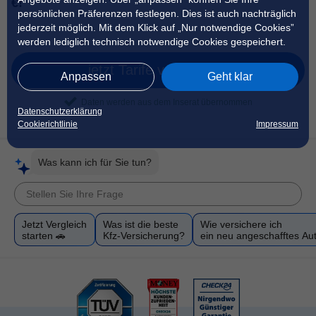
€!
persönlichen Präferenzen festlegen. Dies ist auch nachträglich
jederzeit möglich. Mit dem Klick auf „Nur notwendige Cookies”
werden lediglich technisch notwendige Cookies gespeichert.
jetzt Tarife vergleichen
Anpassen
Geht klar
Daten werden aus dem Inserat übernommen
Datenschutzerklärung
Cookierichtlinie
Impressum
Was kann ich für Sie tun?
Jetzt Vergleich
Was ist die beste
Wie versichere ich
starten 🚗
Kfz-Versicherung?
ein neu angeschafftes Au