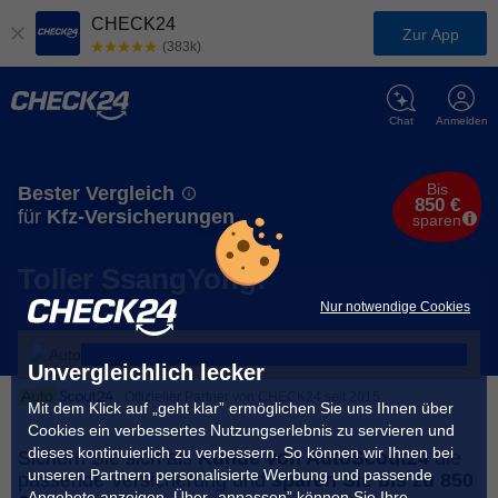
CHECK24
Zur App
(383k)
Chat
Anmelden
Bis
Bester Vergleich
850 €
für
Kfz-Versicherungen
sparen
Toller SsangYong!
Nur notwendige Cookies
Unvergleichlich lecker
Offizieller Partner von CHECK24 seit 2015
Mit dem Klick auf „geht klar” ermöglichen Sie uns Ihnen über
Cookies ein verbessertes Nutzungserlebnis zu servieren und
dieses kontinuierlich zu verbessern. So können wir Ihnen bei
Sichern Sie sich als
Kunde von AutoScout24
die
unseren Partnern personalisierte Werbung und passende
passende Versicherung und
sparen Sie bis zu 850
Angebote anzeigen. Über „anpassen” können Sie Ihre