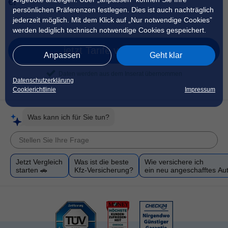
€!
persönlichen Präferenzen festlegen. Dies ist auch nachträglich
jederzeit möglich. Mit dem Klick auf „Nur notwendige Cookies”
werden lediglich technisch notwendige Cookies gespeichert.
jetzt Tarife vergleichen
Anpassen
Geht klar
Daten werden aus dem Inserat übernommen
Datenschutzerklärung
Cookierichtlinie
Impressum
Was kann ich für Sie tun?
Jetzt Vergleich
Was ist die beste
Wie versichere ich
starten 🚗
Kfz-Versicherung?
ein neu angeschafftes Au