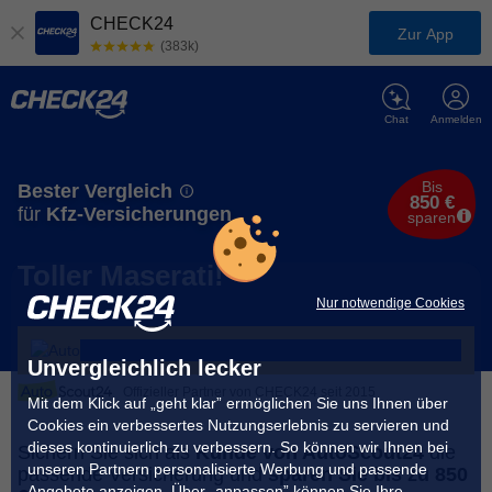
CHECK24
Zur App
(383k)
Chat
Anmelden
Bis
Bester Vergleich
850 €
für
Kfz-Versicherungen
sparen
Toller Maserati!
Nur notwendige Cookies
Unvergleichlich lecker
Offizieller Partner von CHECK24 seit 2015
Mit dem Klick auf „geht klar” ermöglichen Sie uns Ihnen über
Cookies ein verbessertes Nutzungserlebnis zu servieren und
dieses kontinuierlich zu verbessern. So können wir Ihnen bei
Sichern Sie sich als
Kunde von AutoScout24
die
unseren Partnern personalisierte Werbung und passende
passende Versicherung und
sparen Sie bis zu 850
Angebote anzeigen. Über „anpassen” können Sie Ihre