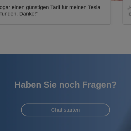
ogar einen günstigen Tarif für meinen Tesla
„
funden. Danke!“
i
Haben Sie noch Fragen?
Chat starten