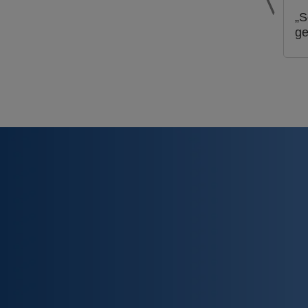
„S
ge