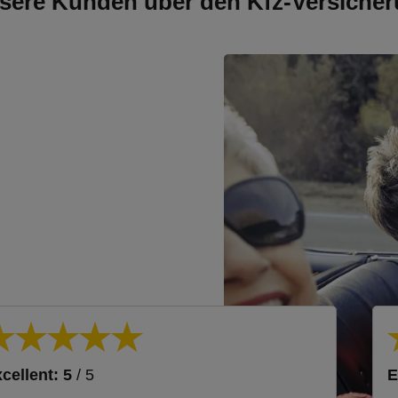
sere Kunden über den Kfz-Versicher
cellent: 5
/ 5
E