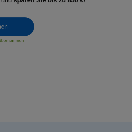
g und
sparen Sie bis zu 850 €!
chen
t übernommen