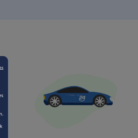
es
es
n.
ck