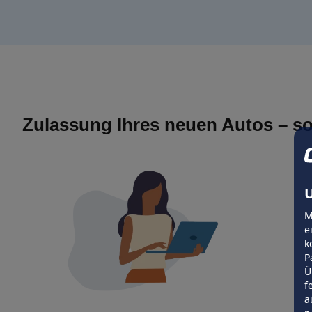
Zulassung Ihres neuen Autos – so
U
M
e
k
P
Ü
f
a