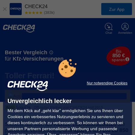
CHECK24
Zur App
(383k)
Chat
Anmelden
Bis
Bester Vergleich
850 €
für
Kfz-Versicherungen
sparen
Toller Ferrari!
Nur notwendige Cookies
Unvergleichlich lecker
Offizieller Partner von CHECK24 seit 2015
Mit dem Klick auf „geht klar” ermöglichen Sie uns Ihnen über
Cookies ein verbessertes Nutzungserlebnis zu servieren und
dieses kontinuierlich zu verbessern. So können wir Ihnen bei
Sichern Sie sich als
Kunde von AutoScout24
die
unseren Partnern personalisierte Werbung und passende
passende Versicherung und
sparen Sie bis zu 850
Angebote anzeigen. Über „anpassen” können Sie Ihre