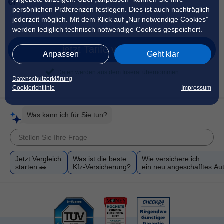
€!
persönlichen Präferenzen festlegen. Dies ist auch nachträglich
jederzeit möglich. Mit dem Klick auf „Nur notwendige Cookies”
werden lediglich technisch notwendige Cookies gespeichert.
jetzt Tarife vergleichen
Anpassen
Geht klar
Daten werden aus dem Inserat übernommen
Datenschutzerklärung
Cookierichtlinie
Impressum
Was kann ich für Sie tun?
Jetzt Vergleich
Was ist die beste
Wie versichere ich
starten 🚗
Kfz-Versicherung?
ein neu angeschafftes Au