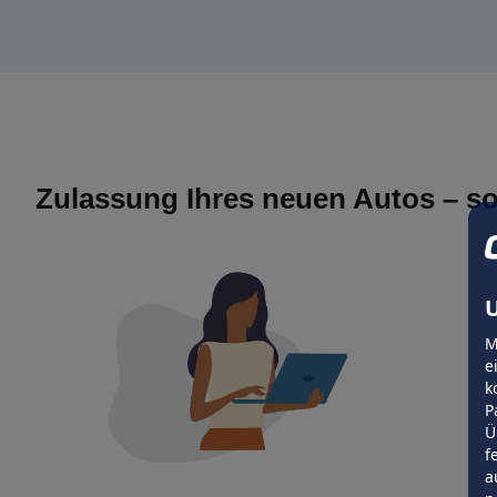
Zulassung Ihres neuen Autos – so
U
M
e
k
P
Ü
f
a