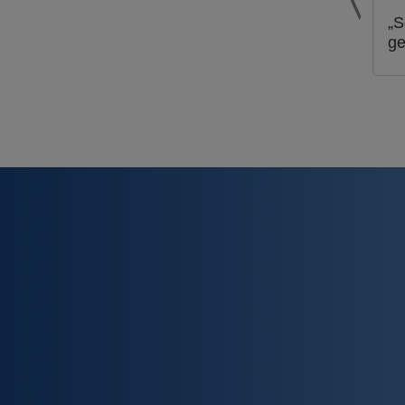
„S
ge