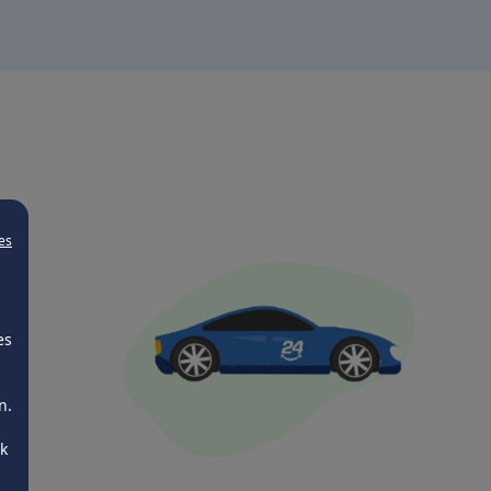
es
es
n.
ck