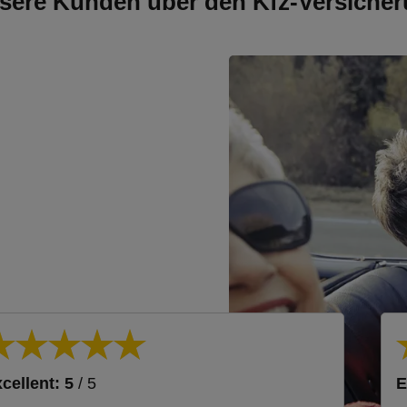
sere Kunden über den Kfz-Versicher
cellent: 5
/ 5
E