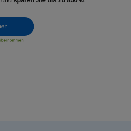
g und
sparen Sie bis zu 850 €!
chen
t übernommen