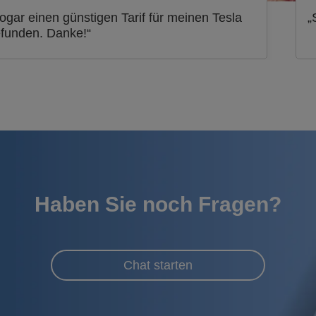
ogar einen günstigen Tarif für meinen Tesla
„
funden. Danke!“
Haben Sie noch Fragen?
Chat starten