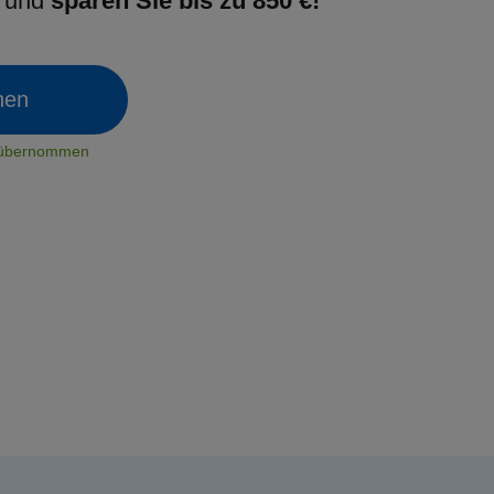
g und
sparen Sie bis zu 850 €!
chen
t übernommen