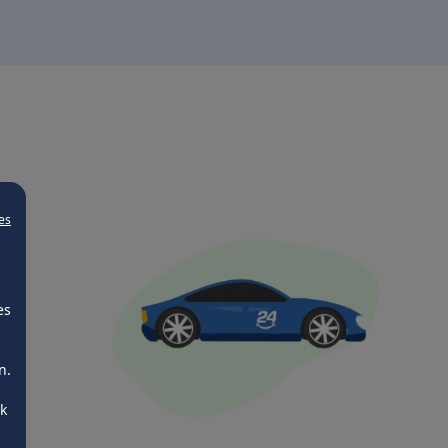
es
es
n.
ck