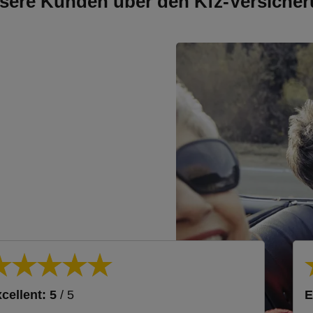
sere Kunden über den Kfz-Versicher
cellent: 5
/ 5
E