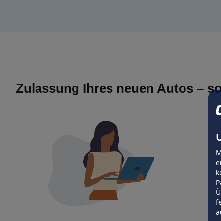
Zulassung Ihres neuen Autos – so
U
M
e
k
P
Ü
f
a