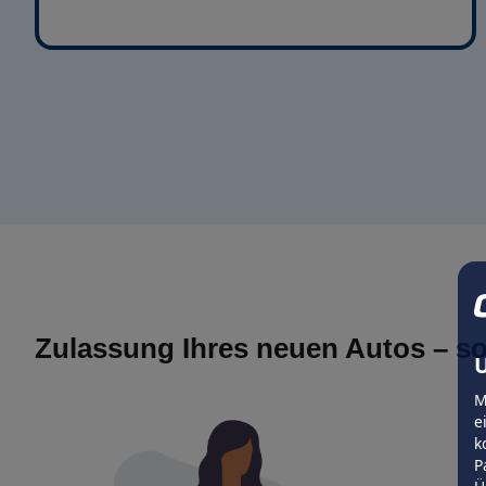
Zulassung Ihres neuen Autos – so
U
M
e
k
P