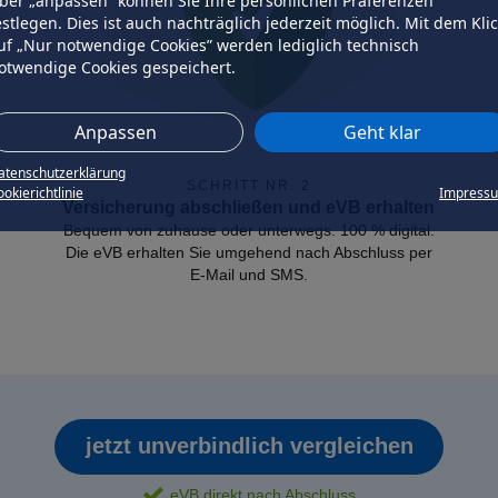
ber „anpassen” können Sie Ihre persönlichen Präferenzen
estlegen. Dies ist auch nachträglich jederzeit möglich. Mit dem Kli
uf „Nur notwendige Cookies” werden lediglich technisch
otwendige Cookies gespeichert.
Anpassen
Geht klar
atenschutzerklärung
SCHRITT NR. 2
okierichtlinie
Impress
Versicherung abschließen und eVB erhalten
Bequem von zuhause oder unterwegs. 100 % digital.
Die eVB erhalten Sie umgehend nach Abschluss per
E-Mail und SMS.
jetzt unverbindlich vergleichen
eVB direkt nach Abschluss