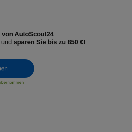
 von AutoScout24
g und
sparen Sie bis zu 850 €!
chen
t übernommen