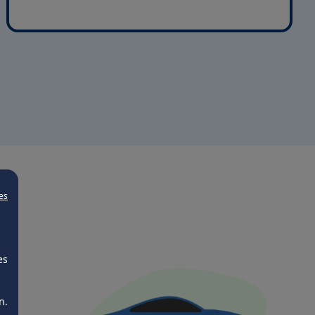
es
es
n.