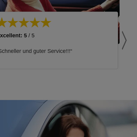
xcellent: 5
/ 5
Schneller und guter Service!!!“