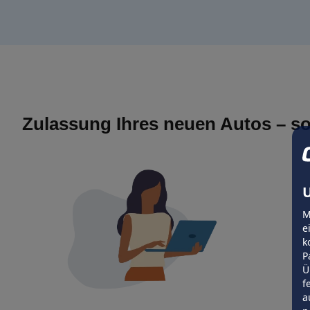
Zulassung Ihres neuen Autos – so
U
M
e
k
P
Ü
f
a