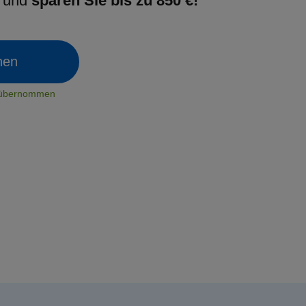
g und
sparen Sie bis zu 850 €!
chen
t übernommen