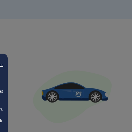
es
es
n.
ck