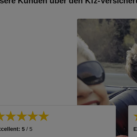
sere Kunden über den Kfz-Versicher
cellent: 5
/ 5
E