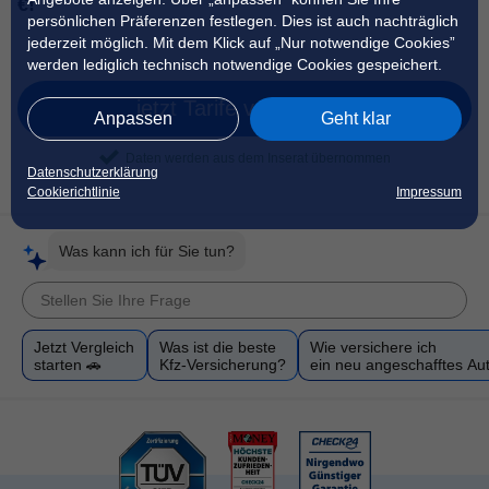
€!
persönlichen Präferenzen festlegen. Dies ist auch nachträglich
jederzeit möglich. Mit dem Klick auf „Nur notwendige Cookies”
werden lediglich technisch notwendige Cookies gespeichert.
jetzt Tarife vergleichen
Anpassen
Geht klar
Daten werden aus dem Inserat übernommen
Datenschutzerklärung
Cookierichtlinie
Impressum
Was kann ich für Sie tun?
Jetzt Vergleich
Was ist die beste
Wie versichere ich
starten 🚗
Kfz-Versicherung?
ein neu angeschafftes Au