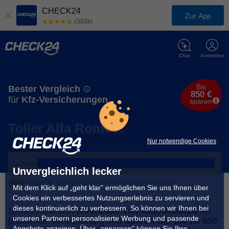
CHECK24
Zur App
(383k)
Chat
Anmelden
Bis
Bester Vergleich
850 €
für
Kfz-Versicherungen
sparen
Toller Alfa Romeo!
Nur notwendige Cookies
Unvergleichlich lecker
Offizieller Partner von CHECK24 seit 2015
Mit dem Klick auf „geht klar” ermöglichen Sie uns Ihnen über
Cookies ein verbessertes Nutzungserlebnis zu servieren und
dieses kontinuierlich zu verbessern. So können wir Ihnen bei
Sichern Sie sich als
Kunde von AutoScout24
die
unseren Partnern personalisierte Werbung und passende
passende Versicherung und
sparen Sie bis zu 850
Angebote anzeigen. Über „anpassen” können Sie Ihre