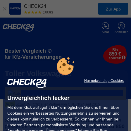
CHECK24
Zur App
(383k)
Chat
Anmelden
Bis
Bester Vergleich
850 €
für
Kfz-Versicherungen
sparen
Toller Volkswagen!
Nur notwendige Cookies
Unvergleichlich lecker
Offizieller Partner von CHECK24 seit 2015
Mit dem Klick auf „geht klar” ermöglichen Sie uns Ihnen über
Cookies ein verbessertes Nutzungserlebnis zu servieren und
dieses kontinuierlich zu verbessern. So können wir Ihnen bei
Sichern Sie sich als
Kunde von AutoScout24
die
unseren Partnern personalisierte Werbung und passende
passende Versicherung und
sparen Sie bis zu 850
Angebote anzeigen. Über „anpassen” können Sie Ihre