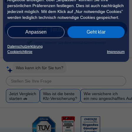
€!
persönlichen Präferenzen festlegen. Dies ist auch nachträglich
jederzeit möglich. Mit dem Klick auf „Nur notwendige Cookies”
werden lediglich technisch notwendige Cookies gespeichert.
jetzt Tarife vergleichen
Anpassen
Geht klar
Daten werden aus dem Inserat übernommen
Datenschutzerklärung
Cookierichtlinie
Impressum
Was kann ich für Sie tun?
Jetzt Vergleich
Was ist die beste
Wie versichere ich
starten 🚗
Kfz-Versicherung?
ein neu angeschafftes Au