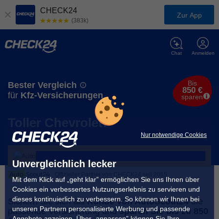
CHECK24
Zur App
(383k)
Chat
Anmelden
Bis
Bester Vergleich
850 €
für
Kfz-Versicherungen
sparen
Toller Chevrolet!
Nur notwendige Cookies
Unvergleichlich lecker
Offizieller Partner von CHECK24 seit 2015
Mit dem Klick auf „geht klar” ermöglichen Sie uns Ihnen über
Cookies ein verbessertes Nutzungserlebnis zu servieren und
dieses kontinuierlich zu verbessern. So können wir Ihnen bei
Sichern Sie sich als
Kunde von AutoScout24
die
unseren Partnern personalisierte Werbung und passende
passende Versicherung und
sparen Sie bis zu 850
Angebote anzeigen. Über „anpassen” können Sie Ihre