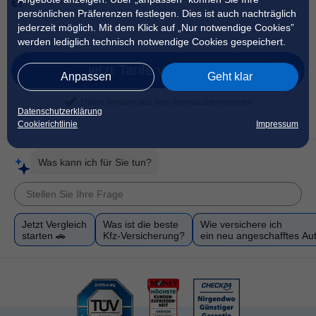
€!
persönlichen Präferenzen festlegen. Dies ist auch nachträglich
jederzeit möglich. Mit dem Klick auf „Nur notwendige Cookies”
werden lediglich technisch notwendige Cookies gespeichert.
jetzt Tarife vergleichen
Anpassen
Geht klar
Daten werden aus dem Inserat übernommen
Datenschutzerklärung
Cookierichtlinie
Impressum
Was kann ich für Sie tun?
Jetzt Vergleich
Was ist die beste
Wie versichere ich
starten 🚗
Kfz-Versicherung?
ein neu angeschafftes Au