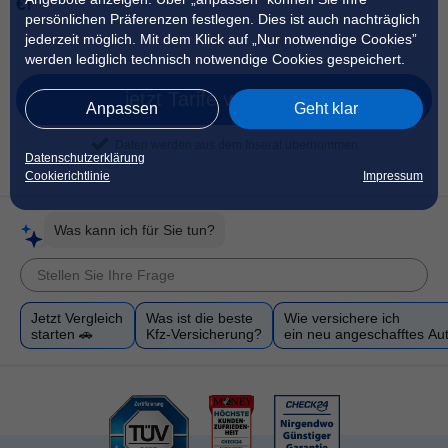
€!
persönlichen Präferenzen festlegen. Dies ist auch nachträglich
jederzeit möglich. Mit dem Klick auf „Nur notwendige Cookies”
werden lediglich technisch notwendige Cookies gespeichert.
jetzt Tarife vergleichen
Anpassen
Geht klar
Daten werden aus dem Inserat übernommen
Datenschutzerklärung
Cookierichtlinie
Impressum
Was kann ich für Sie tun?
Jetzt Vergleich
Was ist die beste
Wie versichere ich
starten 🚗
Kfz-Versicherung?
ein neu angeschafftes Au