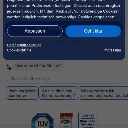
€!
persönlichen Präferenzen festlegen. Dies ist auch nachträglich
jederzeit möglich. Mit dem Klick auf „Nur notwendige Cookies”
werden lediglich technisch notwendige Cookies gespeichert.
jetzt Tarife vergleichen
Anpassen
Geht klar
Daten werden aus dem Inserat übernommen
Datenschutzerklärung
Cookierichtlinie
Impressum
Was kann ich für Sie tun?
Jetzt Vergleich
Was ist die beste
Wie versichere ich
starten 🚗
Kfz-Versicherung?
ein neu angeschafftes Au