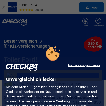
CHECK24
Zur App
(383k)
Chat
Anmelden
Bis
Bester Vergleich
850 €
für
Kfz-Versicherungen
sparen
Toller Ford!
Nur notwendige Cookies
Unvergleichlich lecker
Offizieller Partner von CHECK24 seit 2015
Mit dem Klick auf „geht klar” ermöglichen Sie uns Ihnen über
Cookies ein verbessertes Nutzungserlebnis zu servieren und
dieses kontinuierlich zu verbessern. So können wir Ihnen bei
Sichern Sie sich als
Kunde von AutoScout24
die
unseren Partnern personalisierte Werbung und passende
passende Versicherung und
sparen Sie bis zu 850
Angebote anzeigen. Über „anpassen” können Sie Ihre