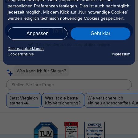
€!
persönlichen Präferenzen festlegen. Dies ist auch nachträglich
jederzeit möglich. Mit dem Klick auf „Nur notwendige Cookies”
werden lediglich technisch notwendige Cookies gespeichert.
jetzt Tarife vergleichen
Anpassen
Geht klar
Daten werden aus dem Inserat übernommen
Datenschutzerklärung
Cookierichtlinie
Impressum
Was kann ich für Sie tun?
Jetzt Vergleich
Was ist die beste
Wie versichere ich
starten 🚗
Kfz-Versicherung?
ein neu angeschafftes Au