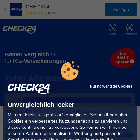
CHECK24
Zur App
(383k)
Chat
Anmelden
Bis
Bester Vergleich
850 €
für
Kfz-Versicherungen
sparen
Toller Alfa Romeo!
Nur notwendige Cookies
Unvergleichlich lecker
Offizieller Partner von CHECK24 seit 2015
Mit dem Klick auf „geht klar” ermöglichen Sie uns Ihnen über
Cookies ein verbessertes Nutzungserlebnis zu servieren und
dieses kontinuierlich zu verbessern. So können wir Ihnen bei
Sichern Sie sich als
Kunde von AutoScout24
die
unseren Partnern personalisierte Werbung und passende
passende Versicherung und
sparen Sie bis zu 850
Angebote anzeigen. Über „anpassen” können Sie Ihre