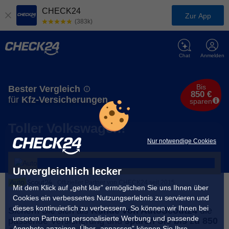
CHECK24
Zur App
(383k)
Chat
Anmelden
Bis
Bester Vergleich
850 €
für
Kfz-Versicherungen
sparen
Toller Volkswagen!
Nur notwendige Cookies
Unvergleichlich lecker
Offizieller Partner von CHECK24 seit 2015
Mit dem Klick auf „geht klar” ermöglichen Sie uns Ihnen über
Cookies ein verbessertes Nutzungserlebnis zu servieren und
dieses kontinuierlich zu verbessern. So können wir Ihnen bei
Sichern Sie sich als
Kunde von AutoScout24
die
unseren Partnern personalisierte Werbung und passende
passende Versicherung und
sparen Sie bis zu 850
Angebote anzeigen. Über „anpassen” können Sie Ihre