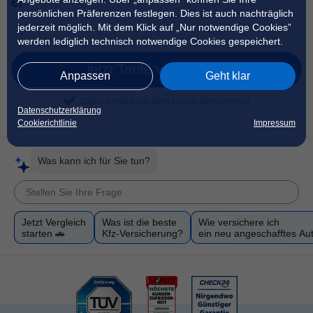
€!
persönlichen Präferenzen festlegen. Dies ist auch nachträglich
jederzeit möglich. Mit dem Klick auf „Nur notwendige Cookies”
werden lediglich technisch notwendige Cookies gespeichert.
jetzt Tarife vergleichen
Anpassen
Geht klar
Daten werden aus dem Inserat übernommen
Datenschutzerklärung
Cookierichtlinie
Impressum
Was kann ich für Sie tun?
Jetzt Vergleich
Was ist die beste
Wie versichere ich
starten 🚗
Kfz-Versicherung?
ein neu angeschafftes Au