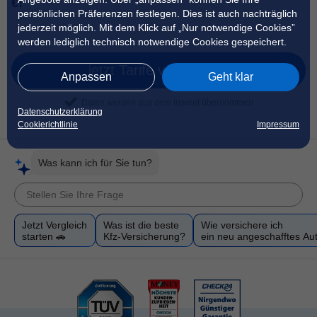
€!
persönlichen Präferenzen festlegen. Dies ist auch nachträglich
jederzeit möglich. Mit dem Klick auf „Nur notwendige Cookies”
werden lediglich technisch notwendige Cookies gespeichert.
jetzt Tarife vergleichen
Anpassen
Geht klar
Daten werden aus dem Inserat übernommen
Datenschutzerklärung
Cookierichtlinie
Impressum
Was kann ich für Sie tun?
Jetzt Vergleich
Was ist die beste
Wie versichere ich
starten 🚗
Kfz-Versicherung?
ein neu angeschafftes Au