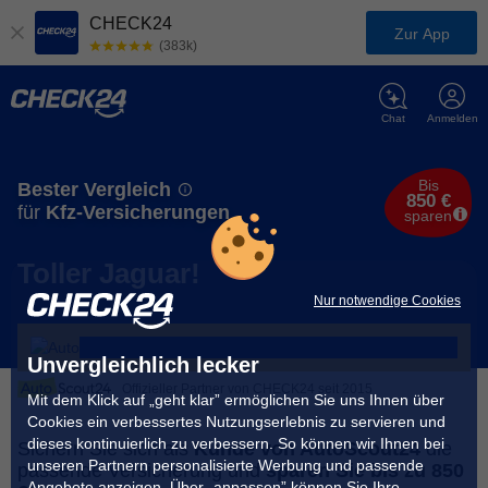
CHECK24
Zur App
(383k)
Chat
Anmelden
Bis
Bester Vergleich
850 €
für
Kfz-Versicherungen
sparen
Toller Jaguar!
Nur notwendige Cookies
Unvergleichlich lecker
Offizieller Partner von CHECK24 seit 2015
Mit dem Klick auf „geht klar” ermöglichen Sie uns Ihnen über
Cookies ein verbessertes Nutzungserlebnis zu servieren und
dieses kontinuierlich zu verbessern. So können wir Ihnen bei
Sichern Sie sich als
Kunde von AutoScout24
die
unseren Partnern personalisierte Werbung und passende
passende Versicherung und
sparen Sie bis zu 850
Angebote anzeigen. Über „anpassen” können Sie Ihre