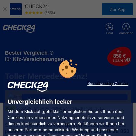
CHECK24
Zur App
(383k)
Chat
Anmelden
Bis
Bester Vergleich
850 €
für
Kfz-Versicherungen
sparen
Toller Mercedes-Benz!
Nur notwendige Cookies
Unvergleichlich lecker
Offizieller Partner von CHECK24 seit 2015
Mit dem Klick auf „geht klar” ermöglichen Sie uns Ihnen über
Cookies ein verbessertes Nutzungserlebnis zu servieren und
dieses kontinuierlich zu verbessern. So können wir Ihnen bei
Sichern Sie sich als
Kunde von AutoScout24
die
unseren Partnern personalisierte Werbung und passende
passende Versicherung und
sparen Sie bis zu 850
Angebote anzeigen. Über „anpassen” können Sie Ihre