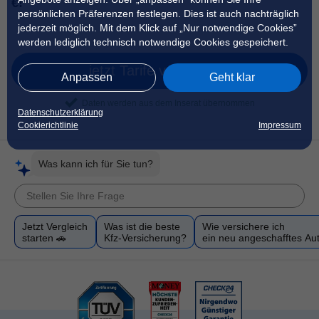
€!
persönlichen Präferenzen festlegen. Dies ist auch nachträglich
jederzeit möglich. Mit dem Klick auf „Nur notwendige Cookies”
werden lediglich technisch notwendige Cookies gespeichert.
jetzt Tarife vergleichen
Anpassen
Geht klar
Daten werden aus dem Inserat übernommen
Datenschutzerklärung
Cookierichtlinie
Impressum
Was kann ich für Sie tun?
Jetzt Vergleich
Was ist die beste
Wie versichere ich
starten 🚗
Kfz-Versicherung?
ein neu angeschafftes Au