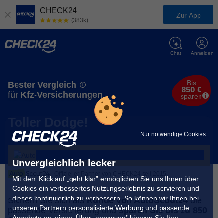
CHECK24
Zur App
(383k)
Chat
Anmelden
Bis
Bester Vergleich
850 €
für
Kfz-Versicherungen
sparen
Toller Dodge!
Nur notwendige Cookies
Unvergleichlich lecker
Offizieller Partner von CHECK24 seit 2015
Mit dem Klick auf „geht klar” ermöglichen Sie uns Ihnen über
Cookies ein verbessertes Nutzungserlebnis zu servieren und
dieses kontinuierlich zu verbessern. So können wir Ihnen bei
Sichern Sie sich als
Kunde von AutoScout24
die
unseren Partnern personalisierte Werbung und passende
passende Versicherung und
sparen Sie bis zu 850
Angebote anzeigen. Über „anpassen” können Sie Ihre