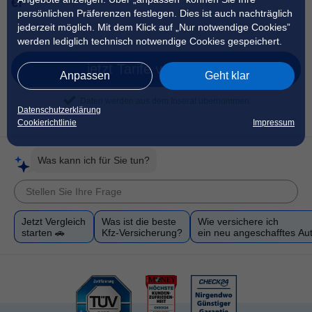
€!
persönlichen Präferenzen festlegen. Dies ist auch nachträglich
jederzeit möglich. Mit dem Klick auf „Nur notwendige Cookies”
werden lediglich technisch notwendige Cookies gespeichert.
jetzt Tarife vergleichen
Anpassen
Geht klar
Daten werden aus dem Inserat übernommen
Datenschutzerklärung
Cookierichtlinie
Impressum
Was kann ich für Sie tun?
Jetzt Vergleich
Was ist die beste
Wie versichere ich
starten 🚗
Kfz-Versicherung?
ein neu angeschafftes Au