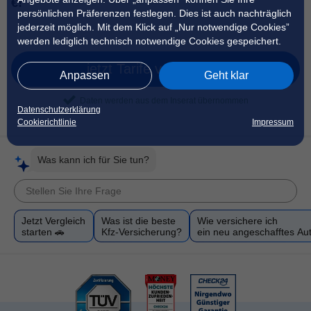
€!
persönlichen Präferenzen festlegen. Dies ist auch nachträglich
jederzeit möglich. Mit dem Klick auf „Nur notwendige Cookies”
werden lediglich technisch notwendige Cookies gespeichert.
jetzt Tarife vergleichen
Anpassen
Geht klar
Daten werden aus dem Inserat übernommen
Datenschutzerklärung
Cookierichtlinie
Impressum
Was kann ich für Sie tun?
Jetzt Vergleich
Was ist die beste
Wie versichere ich
starten 🚗
Kfz-Versicherung?
ein neu angeschafftes Au