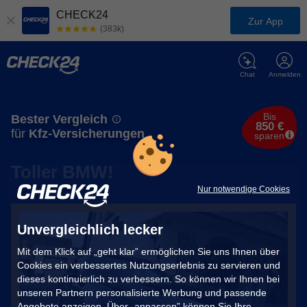
CHECK24
Zur App
(383k)
Chat
Anmelden
Bis
Bester Vergleich
850 €
für
Kfz-Versicherungen
sparen
Toller BMW!
Nur notwendige Cookies
Unvergleichlich lecker
Mit dem Klick auf „geht klar” ermöglichen Sie uns Ihnen über
Cookies ein verbessertes Nutzungserlebnis zu servieren und
dieses kontinuierlich zu verbessern. So können wir Ihnen bei
unseren Partnern personalisierte Werbung und passende
Angebote anzeigen. Über „anpassen” können Sie Ihre