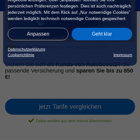
persönlichen Präferenzen festlegen. Dies ist auch nachträglich
jederzeit möglich. Mit dem Klick auf „Nur notwendige Cookies”
werden lediglich technisch notwendige Cookies gespeichert.
Anpassen
Geht klar
Offizieller Partner von CHECK24 seit 2015
Datenschutzerklärung
Cookierichtlinie
Impressum
Sichern Sie sich als
Kunde von AutoScout24
die
passende Versicherung und
sparen Sie bis zu 850
€!
jetzt Tarife vergleichen
Daten werden aus dem Inserat übernommen