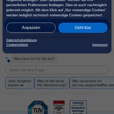
€!
persönlichen Präferenzen festlegen. Dies ist auch nachträglich
jederzeit möglich. Mit dem Klick auf „Nur notwendige Cookies”
werden lediglich technisch notwendige Cookies gespeichert.
jetzt Tarife vergleichen
Anpassen
Geht klar
Daten werden aus dem Inserat übernommen
Datenschutzerklärung
Cookierichtlinie
Impressum
Was kann ich für Sie tun?
Jetzt Vergleich
Was ist die beste
Wie versichere ich
starten 🚗
Kfz-Versicherung?
ein neu angeschafftes Au