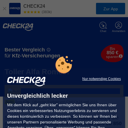
CHECK24
Zur App
(383k)
Chat
Anmelden
Bis
Bester Vergleich
850 €
für
Kfz-Versicherungen
sparen
Toller Alfa Romeo!
Nur notwendige Cookies
Unvergleichlich lecker
Offizieller Partner von CHECK24 seit 2015
Mit dem Klick auf „geht klar” ermöglichen Sie uns Ihnen über
Cookies ein verbessertes Nutzungserlebnis zu servieren und
dieses kontinuierlich zu verbessern. So können wir Ihnen bei
Sichern Sie sich als
Kunde von AutoScout24
die
unseren Partnern personalisierte Werbung und passende
passende Versicherung und
sparen Sie bis zu 850
Angebote anzeigen. Über „anpassen” können Sie Ihre