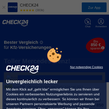
CHECK24
Zur App
(383k)
Chat
Anmelden
Bis
Bester Vergleich
850 €
für
Kfz-Versicherungen
sparen
Toller Mercedes-Benz!
Nur notwendige Cookies
Unvergleichlich lecker
Offizieller Partner von CHECK24 seit 2015
Mit dem Klick auf „geht klar” ermöglichen Sie uns Ihnen über
Cookies ein verbessertes Nutzungserlebnis zu servieren und
dieses kontinuierlich zu verbessern. So können wir Ihnen bei
Sichern Sie sich als
Kunde von AutoScout24
die
unseren Partnern personalisierte Werbung und passende
passende Versicherung und
sparen Sie bis zu 850
Angebote anzeigen. Über „anpassen” können Sie Ihre