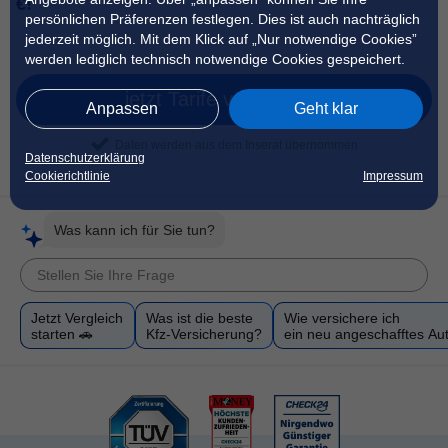
€!
persönlichen Präferenzen festlegen. Dies ist auch nachträglich
jederzeit möglich. Mit dem Klick auf „Nur notwendige Cookies”
werden lediglich technisch notwendige Cookies gespeichert.
jetzt Tarife vergleichen
Anpassen
Geht klar
Daten werden aus dem Inserat übernommen
Datenschutzerklärung
Cookierichtlinie
Impressum
Was kann ich für Sie tun?
Jetzt Vergleich
Was ist die beste
Wie versichere ich
starten 🚗
Kfz-Versicherung?
ein neu angeschafftes Au