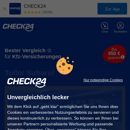
CHECK24
Zur App
(383k)
Chat
Anmelden
Bis
Bester Vergleich
850 €
für
Kfz-Versicherungen
sparen
Toller Subaru!
Nur notwendige Cookies
Unvergleichlich lecker
Mit dem Klick auf „geht klar” ermöglichen Sie uns Ihnen über
Cookies ein verbessertes Nutzungserlebnis zu servieren und
dieses kontinuierlich zu verbessern. So können wir Ihnen bei
unseren Partnern personalisierte Werbung und passende
Angebote anzeigen. Über „anpassen” können Sie Ihre