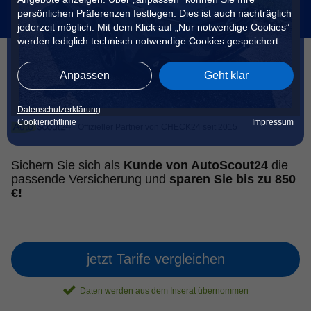
persönlichen Präferenzen festlegen. Dies ist auch nachträglich
jederzeit möglich. Mit dem Klick auf „Nur notwendige Cookies”
werden lediglich technisch notwendige Cookies gespeichert.
Anpassen
Geht klar
Datenschutzerklärung
Cookierichtlinie
Impressum
Offizieller Partner von CHECK24 seit 2015
Sichern Sie sich als
Kunde von AutoScout24
die
passende Versicherung und
sparen Sie bis zu 850
€!
jetzt Tarife vergleichen
Daten werden aus dem Inserat übernommen