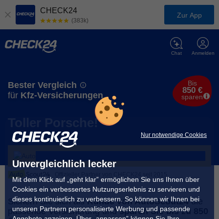
CHECK24
Zur App
(383k)
Chat
Anmelden
Bis
Bester Vergleich
850 €
für
Kfz-Versicherungen
sparen
Toller Porsche!
Nur notwendige Cookies
Unvergleichlich lecker
Offizieller Partner von CHECK24 seit 2015
Mit dem Klick auf „geht klar” ermöglichen Sie uns Ihnen über
Cookies ein verbessertes Nutzungserlebnis zu servieren und
dieses kontinuierlich zu verbessern. So können wir Ihnen bei
Sichern Sie sich als
Kunde von AutoScout24
die
unseren Partnern personalisierte Werbung und passende
passende Versicherung und
sparen Sie bis zu 850
Angebote anzeigen. Über „anpassen” können Sie Ihre