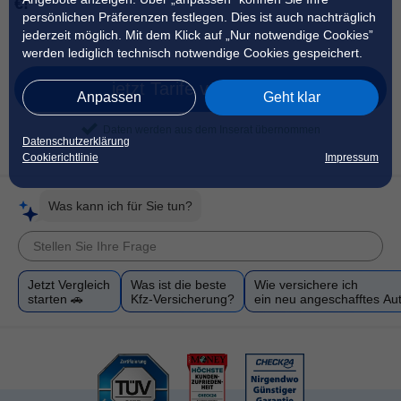
€!
persönlichen Präferenzen festlegen. Dies ist auch nachträglich
jederzeit möglich. Mit dem Klick auf „Nur notwendige Cookies”
werden lediglich technisch notwendige Cookies gespeichert.
jetzt Tarife vergleichen
Anpassen
Geht klar
Daten werden aus dem Inserat übernommen
Datenschutzerklärung
Cookierichtlinie
Impressum
Was kann ich für Sie tun?
Jetzt Vergleich
Was ist die beste
Wie versichere ich
starten 🚗
Kfz-Versicherung?
ein neu angeschafftes Au