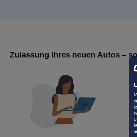
Zulassung Ihres neuen Autos – so
U
M
e
k
P
Ü
f
a