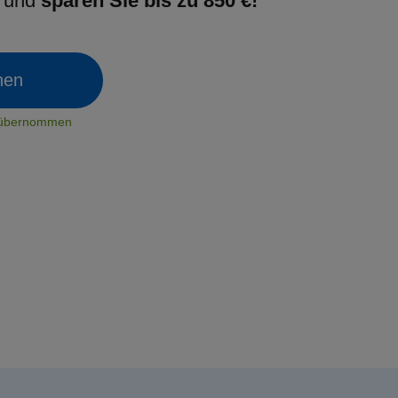
g und
sparen Sie bis zu 850 €!
chen
t übernommen