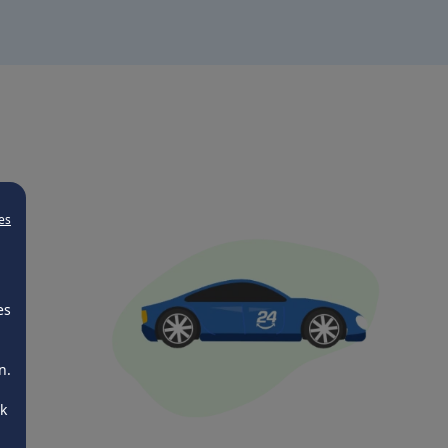
es
es
n.
ck