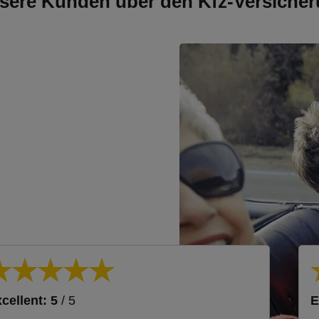
sere Kunden über den Kfz-Versicher
cellent: 5
/ 5
E