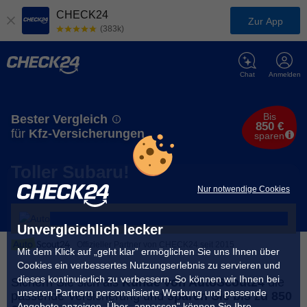
CHECK24
Zur App
(383k)
Chat
Anmelden
Bis
Bester Vergleich
850 €
für
Kfz-Versicherungen
sparen
Toller Subaru!
Nur notwendige Cookies
Unvergleichlich lecker
Offizieller Partner von CHECK24 seit 2015
Mit dem Klick auf „geht klar” ermöglichen Sie uns Ihnen über
Cookies ein verbessertes Nutzungserlebnis zu servieren und
dieses kontinuierlich zu verbessern. So können wir Ihnen bei
Sichern Sie sich als
Kunde von AutoScout24
die
unseren Partnern personalisierte Werbung und passende
passende Versicherung und
sparen Sie bis zu 850
Angebote anzeigen. Über „anpassen” können Sie Ihre