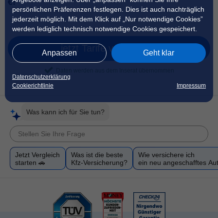
€!
persönlichen Präferenzen festlegen. Dies ist auch nachträglich
jederzeit möglich. Mit dem Klick auf „Nur notwendige Cookies”
werden lediglich technisch notwendige Cookies gespeichert.
jetzt Tarife vergleichen
Anpassen
Geht klar
Daten werden aus dem Inserat übernommen
Datenschutzerklärung
Cookierichtlinie
Impressum
Was kann ich für Sie tun?
Jetzt Vergleich
Was ist die beste
Wie versichere ich
starten 🚗
Kfz-Versicherung?
ein neu angeschafftes Au