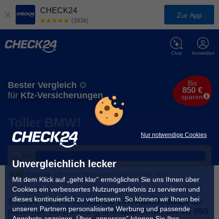
CHECK24
Zur App
(383k)
Chat
Anmelden
Bis
Bester Vergleich
850 €
für
Kfz-Versicherungen
sparen
Toller BMW!
Nur notwendige Cookies
Unvergleichlich lecker
Offizieller Partner von CHECK24 seit 2015
Mit dem Klick auf „geht klar” ermöglichen Sie uns Ihnen über
Cookies ein verbessertes Nutzungserlebnis zu servieren und
dieses kontinuierlich zu verbessern. So können wir Ihnen bei
Sichern Sie sich als
Kunde von AutoScout24
die
unseren Partnern personalisierte Werbung und passende
passende Versicherung und
sparen Sie bis zu 850
Angebote anzeigen. Über „anpassen” können Sie Ihre