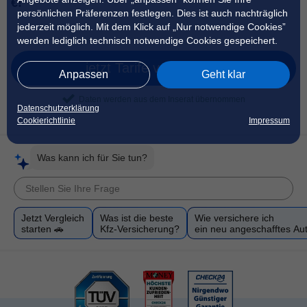
€!
persönlichen Präferenzen festlegen. Dies ist auch nachträglich
jederzeit möglich. Mit dem Klick auf „Nur notwendige Cookies”
werden lediglich technisch notwendige Cookies gespeichert.
jetzt Tarife vergleichen
Anpassen
Geht klar
Daten werden aus dem Inserat übernommen
Datenschutzerklärung
Cookierichtlinie
Impressum
Was kann ich für Sie tun?
Jetzt Vergleich
Was ist die beste
Wie versichere ich
starten 🚗
Kfz-Versicherung?
ein neu angeschafftes Au