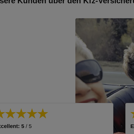
sere Kunden über den Kfz-Versicher
cellent: 5
/ 5
E