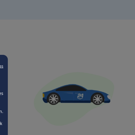
es
es
n.
ck