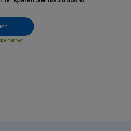
g und
sparen Sie bis zu 850 €!
chen
t übernommen