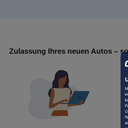
Zulassung Ihres neuen Autos – so
U
M
e
k
P
Ü
f
a